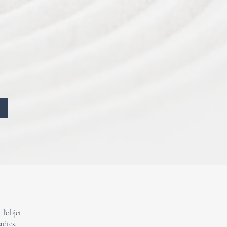
l'objet
uites.