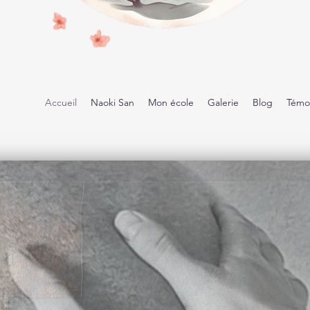
Accueil
Naoki San
Mon école
Galerie
Blog
Témo