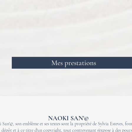
Mes prestations
NAOKI SAN'©
 San'©, son emblème et ses textes sont la propriété de Sylvia Esteves, font 
 dépôt et à ce titre d'un copyright, tout contrevenant s'expose à des pours