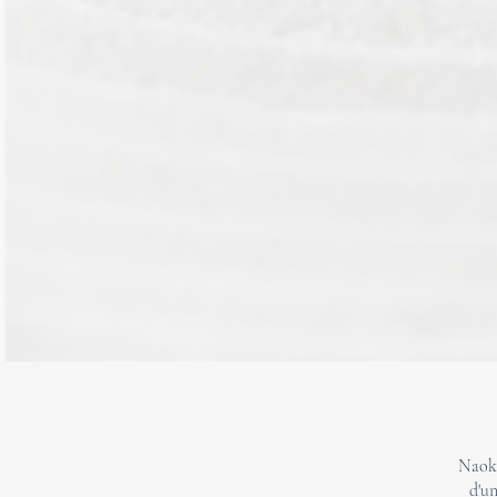
Naoki
d'un