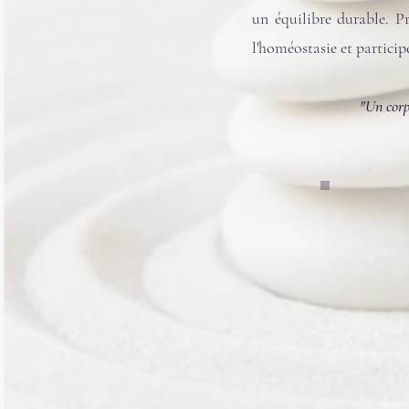
un équilibre durable. P
l'homéostasie et particip
"Un corps