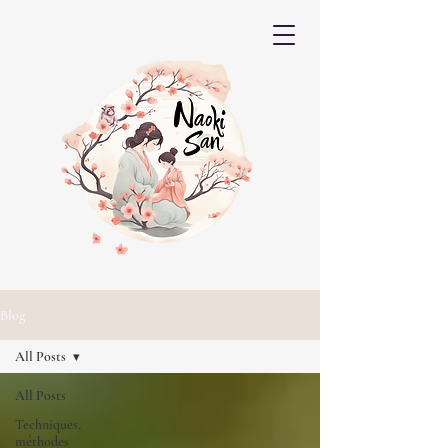
Blog
All Posts
All Posts
Techniques,
méthodes