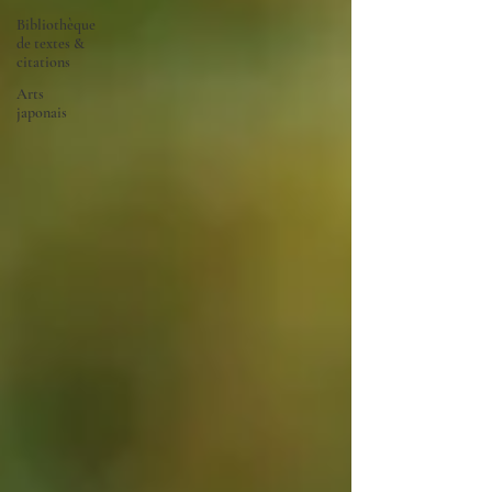
Bibliothèque
de textes &
citations
Arts
japonais