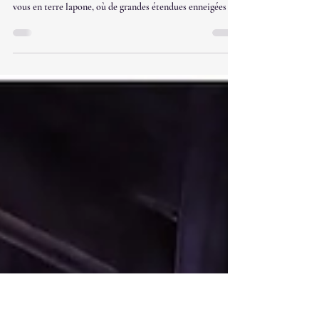
Suédoise...
Mon chemin de productrice de voyages m'a portée vers
une aventure hors du temps et du commun ! Un rendez-
vous en terre lapone, où de grandes étendues enneigées à
perte de vue, forment un délicieux mariage de calme et de
quiétude, au coeur pur d'une nature préservée.