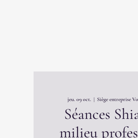
jeu. 09 oct.
  |  
Siège entreprise V
Séances Shi
milieu profe