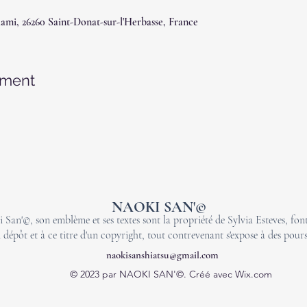
lami, 26260 Saint-Donat-sur-l'Herbasse, France
ement
NAOKI SAN'©
 San'©, son emblème et ses textes sont la propriété de Sylvia Esteves, font 
 dépôt et à ce titre d'un copyright, tout contrevenant s'expose à des pours
naokisanshiatsu@gmail.com
© 2023 par NAOKI SAN'©. Créé avec Wix.com