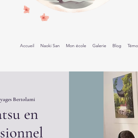
Accueil
Naoki San
Mon école
Galerie
Blog
Témo
oyages Bertolami
atsu en
ssionnel