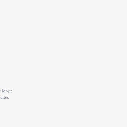
l'objet
uites.