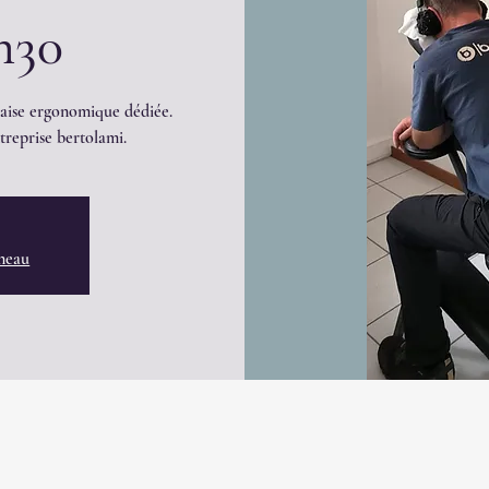
h30
haise ergonomique dédiée.
treprise bertolami.
éneau