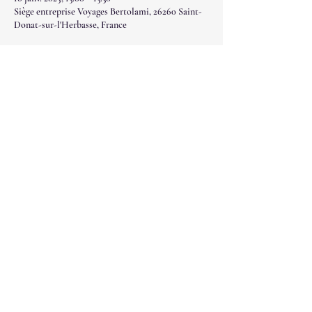
Siège entreprise Voyages Bertolami, 26260 Saint-
Donat-sur-l'Herbasse, France
Partager cet événement
NAOKI SAN'©
Naoki San'©, son emblème et ses textes sont la
propriété de Sylvia Esteves, font l'objet
d'un dépôt et à ce titre d'un copyright, tout
contrevenant s'expose à des poursuites.
naokisanshiatsu@gmail.com
© 2023 par NAOKI SAN'©. Créé avec Wix.com