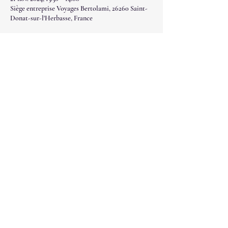
Siège entreprise Voyages Bertolami, 26260 Saint-
Donat-sur-l'Herbasse, France
Partager cet événement
NAOKI SAN'©
Naoki San'©, son emblème et ses textes sont la
propriété de Sylvia Esteves, font l'objet
d'un dépôt et à ce titre d'un copyright, tout
contrevenant s'expose à des poursuites.
naokisanshiatsu@gmail.com
© 2023 par NAOKI SAN'©. Créé avec Wix.com