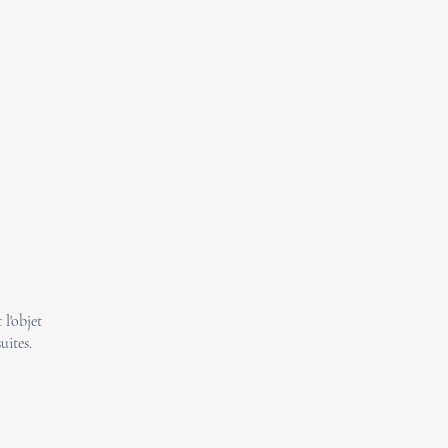
l'objet
uites.