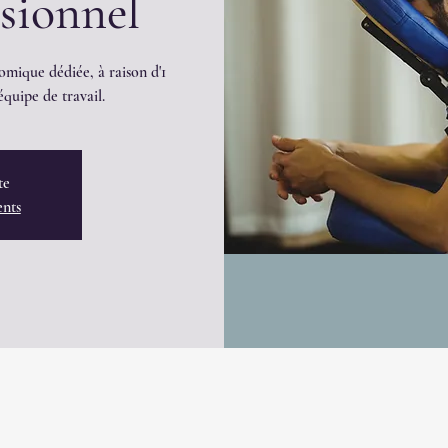
ssionnel
omique dédiée, à raison d'1
quipe de travail.
te
ents