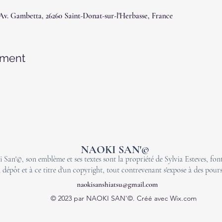
 Av. Gambetta, 26260 Saint-Donat-sur-l'Herbasse, France
ement
NAOKI SAN'©
 San'©, son emblème et ses textes sont la propriété de Sylvia Esteves, font 
 dépôt et à ce titre d'un copyright, tout contrevenant s'expose à des pours
naokisanshiatsu@gmail.com
© 2023 par NAOKI SAN'©. Créé avec Wix.com