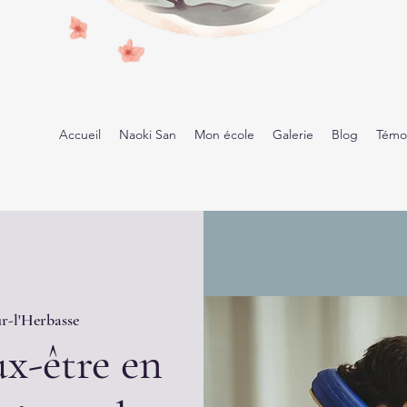
Accueil
Naoki San
Mon école
Galerie
Blog
Témo
r-l'Herbasse
x-être en