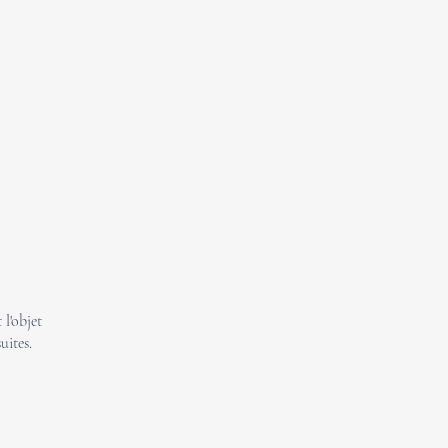
l'objet
uites.