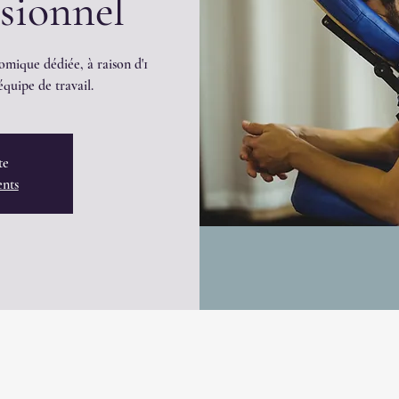
ssionnel
omique dédiée, à raison d'1
quipe de travail.
te
ents