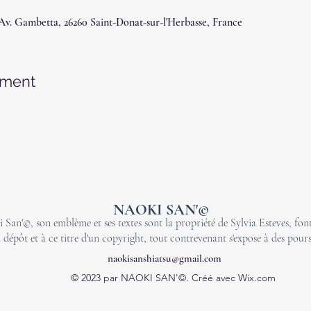
 Av. Gambetta, 26260 Saint-Donat-sur-l'Herbasse, France
ement
NAOKI SAN'©
 San'©, son emblème et ses textes sont la propriété de Sylvia Esteves, font 
 dépôt et à ce titre d'un copyright, tout contrevenant s'expose à des pours
naokisanshiatsu@gmail.com
© 2023 par NAOKI SAN'©. Créé avec Wix.com