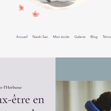
Accueil
Naoki San
Mon école
Galerie
Blog
Témo
r-l'Herbasse
x-être en