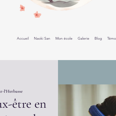
Accueil
Naoki San
Mon école
Galerie
Blog
Témo
r-l'Herbasse
x-être en