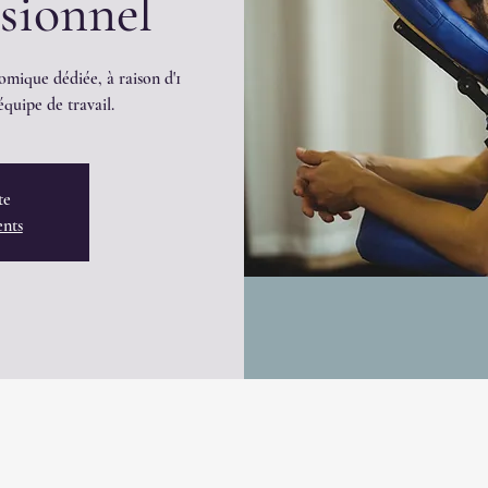
ssionnel
omique dédiée, à raison d'1
quipe de travail.
te
ents