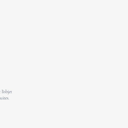
l'objet
uites.