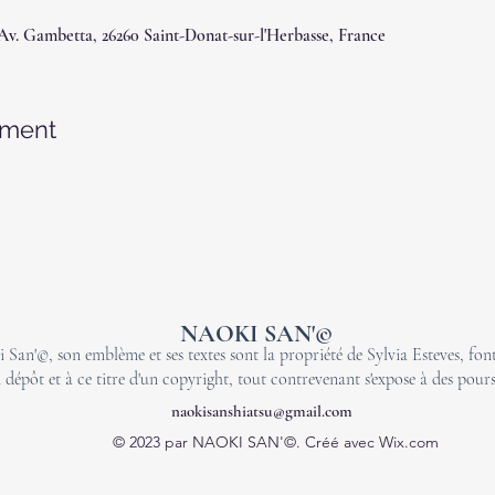
 Av. Gambetta, 26260 Saint-Donat-sur-l'Herbasse, France
ement
NAOKI SAN'©
 San'©, son emblème et ses textes sont la propriété de Sylvia Esteves, font 
 dépôt et à ce titre d'un copyright, tout contrevenant s'expose à des pours
naokisanshiatsu@gmail.com
© 2023 par NAOKI SAN'©. Créé avec Wix.com