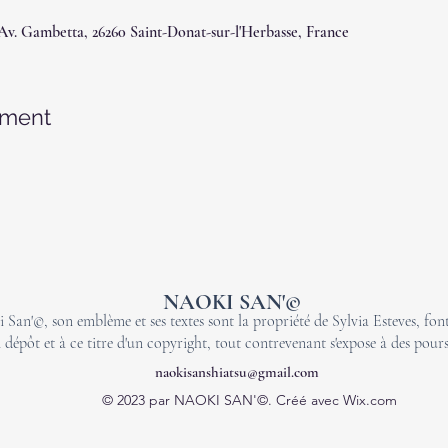
 Av. Gambetta, 26260 Saint-Donat-sur-l'Herbasse, France
ement
NAOKI SAN'©
 San'©, son emblème et ses textes sont la propriété de Sylvia Esteves, font 
 dépôt et à ce titre d'un copyright, tout contrevenant s'expose à des pours
naokisanshiatsu@gmail.com
© 2023 par NAOKI SAN'©. Créé avec Wix.com