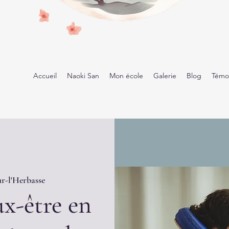
Accueil
Naoki San
Mon école
Galerie
Blog
Témo
r-l'Herbasse
x-être en