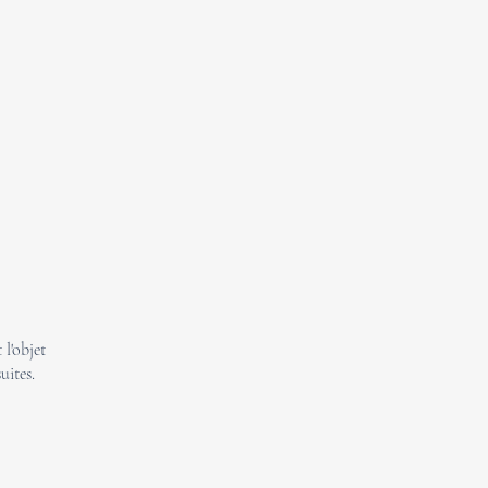
l'objet
uites.