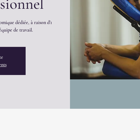
ssionnel
omique dédiée, à raison d'1
quipe de travail.
te
ents