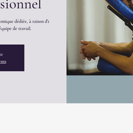
ssionnel
omique dédiée, à raison d'1
quipe de travail.
te
ents