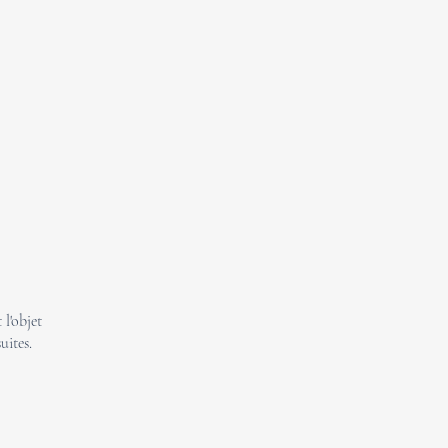
l'objet
uites.