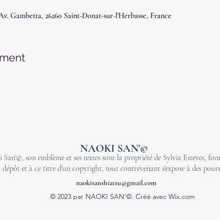
 Av. Gambetta, 26260 Saint-Donat-sur-l'Herbasse, France
ement
NAOKI SAN'©
 San'©, son emblème et ses textes sont la propriété de Sylvia Esteves, font 
 dépôt et à ce titre d'un copyright, tout contrevenant s'expose à des pours
naokisanshiatsu@gmail.com
© 2023 par NAOKI SAN'©. Créé avec Wix.com