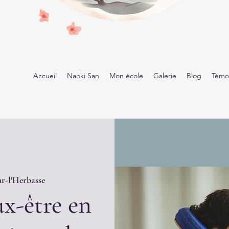
Accueil
Naoki San
Mon école
Galerie
Blog
Témo
r-l'Herbasse
x-être en