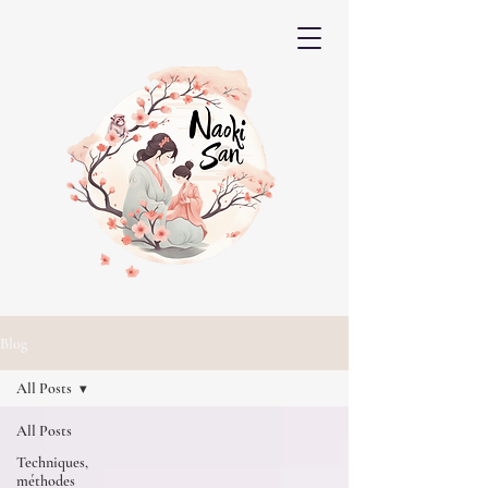
Blog
All Posts
All Posts
Techniques,
méthodes