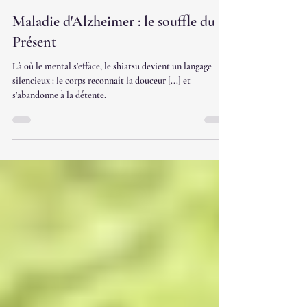
Naoki San'
31 oct. 2025
2 min de lecture
Maladie d'Alzheimer : le souffle du
Présent
Là où le mental s’efface, le shiatsu devient un langage
silencieux : le corps reconnaît la douceur [...] et
s’abandonne à la détente.